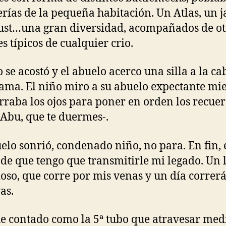
erías de la pequeña habitación. Un Atlas, un j
ust…una gran diversidad, acompañados de ot
s típicos de cualquier crio.
o se acostó y el abuelo acerco una silla a la c
cama. El niño miro a su abuelo expectante mi
erraba los ojos para poner en orden los recuer
Abu, que te duermes-.
elo sonrió, condenado niño, no para. En fin, e
de que tengo que transmitirle mi legado. Un 
oso, que corre por mis venas y un día correr
as.
he contado como la 5ª tubo que atravesar med