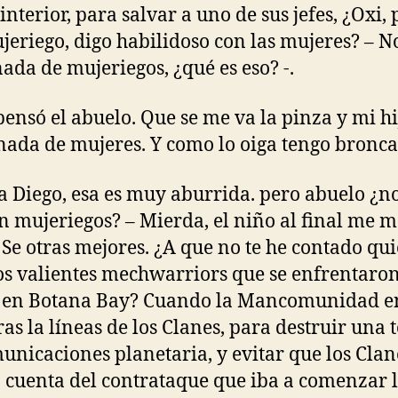
 interior, para salvar a uno de sus jefes, ¿Oxi,
jeriego, digo habilidoso con las mujeres? – N
nada de mujeriegos, ¿qué es eso? -.
pensó el abuelo. Que se me va la pinza y mi hi
nada de mujeres. Y como lo oiga tengo bronca
a Diego, esa es muy aburrida. pero abuelo ¿no
n mujeriegos? – Mierda, el niño al final me m
. Se otras mejores. ¿A que no te he contado qu
os valientes mechwarriors que se enfrentaron
 en Botana Bay? Cuando la Mancomunidad e
tras la líneas de los Clanes, para destruir una 
unicaciones planetaria, y evitar que los Clan
 cuenta del contrataque que iba a comenzar 