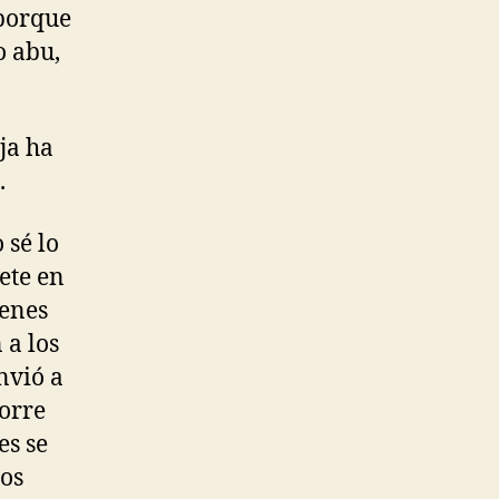
 porque
o abu,
ja ha
.
 sé lo
ete en
ienes
 a los
nvió a
torre
es se
los