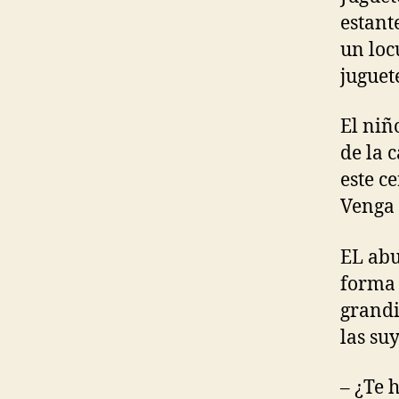
estant
un loc
juguete
El niñ
de la 
este c
Venga 
EL abu
forma 
grandi
las suy
– ¿Te 