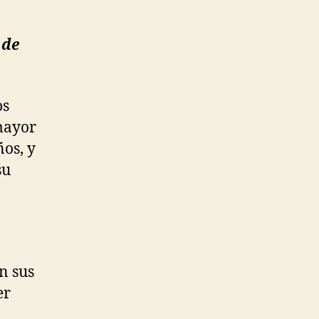
 de
os
mayor
os, y
su
n sus
er