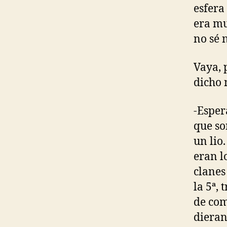
esfera
era mu
no sé 
Vaya, 
dicho 
-Esper
que so
un lio
eran l
clanes
la 5ª, 
de com
dieran