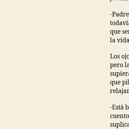
-Padre
todaví
que se
la vid
Los oj
pero l
supier
que pi
relajar
-Está 
cuento
suplic