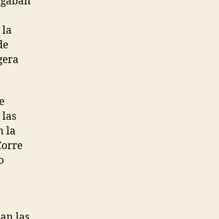
olgaban
 la
de
gera
e
 las
n la
Corre
o
an las