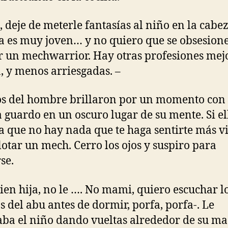
, deje de meterle fantasías al niño en la cabez
a es muy joven… y no quiero que se obsesion
r un mechwarrior. Hay otras profesiones mej
a, y menos arriesgadas. –
os del hombre brillaron por un momento con 
a guardo en un oscuro lugar de su mente. Si el
a que no hay nada que te haga sentirte más v
lotar un mech. Cerro los ojos y suspiro para
se.
bien hija, no le …. No mami, quiero escuchar l
s del abu antes de dormir, porfa, porfa-. Le
aba el niño dando vueltas alrededor de su ma