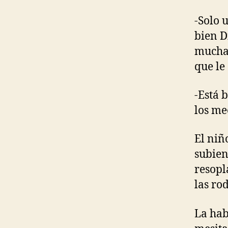
-Solo 
bien D
mucha 
que le
-Está 
los me
El niñ
subien
resopl
las rod
La hab