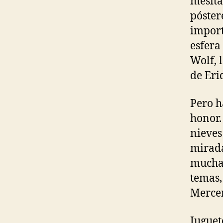
mesita
póster
import
esfera
Wolf, 
de Eri
Pero h
honor.
nieves
mirada
muchac
temas,
Mercen
Juguet