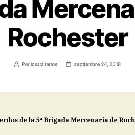
da Mercena
Rochester
Por
lossolitarios
septiembre 24, 2018
Autor
Fecha
de
de
la
la
entrada
entrada
erdos de la 5ª Brigada Mercenaria de Roch