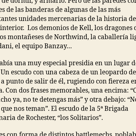
 de dormir, y armario. Pero de las paredes c
es de las banderas de algunas de las más
antes unidades mercenarias de la historia de
 interior. Los demonios de Kell, los dragones 
los montañeses de Northwind, la caballería li
dani, el equipo Banzay…
abía una muy especial presidia en un lugar d
 Un escudo con una cabeza de un leopardo de
 a punto de salir de él, rugiendo con fiereza e
. Con dos frases memorables, una encima: “
ho ya, no te detengas más” y otra debajo: “N
 que nos teman”. El escudo de la 5ª Brigada
aria de Rochester, “los Solitarios”.
es con forma de distintos battlemechs, poblab