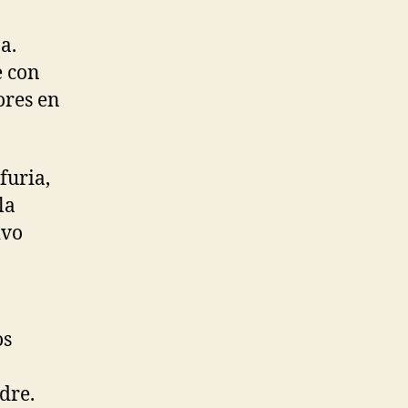
a.
e con
ores en
furia,
la
ivo
os
dre.