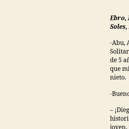
Ebro, 
Soles
-Abu, 
Solita
de 5 a
que mi
nieto.
-Bueno
– ¡Die
histor
joven,