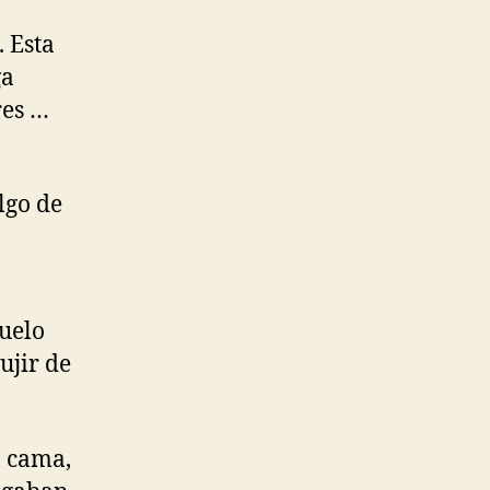
 Esta
ga
res …
lgo de
buelo
ujir de
, cama,