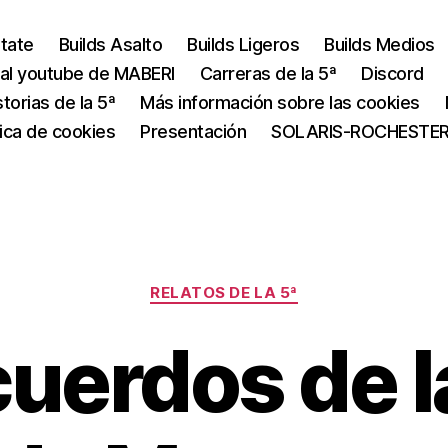
state
Builds Asalto
Builds Ligeros
Builds Medios
al youtube de MABERI
Carreras de la 5ª
Discord
storias de la 5ª
Más información sobre las cookies
tica de cookies
Presentación
SOLARIS-ROCHESTE
Categorías
RELATOS DE LA 5ª
uerdos de l