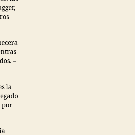
agger,
ros
abecera
entras
dos. –
s la
legado
á por
ia