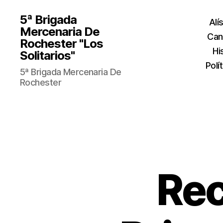
5ª Brigada
Alí
Mercenaria De
Can
Rochester "Los
Hi
Solitarios"
Polí
5ª Brigada Mercenaria De
Rochester
Rec