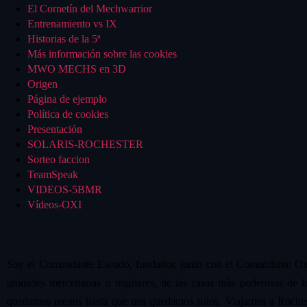
El Cornetín del Mechwarrior
Entrenamiento vs IX
Historias de la 5ª
Más información sobre las cookies
MWO MECHS en 3D
Origen
Página de ejemplo
Política de cookies
Presentación
SOLARIS-ROCHESTER
Sorteo faccion
TeamSpeak
VIDEOS-5BMR
Vídeos-OXI
Soy el Comandante Escudo, fundador, junto con el Comandante Oxi
unidades mercenarias o regulares, de las casas más poderosas de 
quedamos menos hasta que nos quedamos solos. Viajamos a Rochester