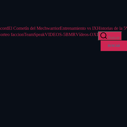
scord
El Cornetín del Mechwarrior
Entrenamiento vs IX
Historias de la 5ª
orteo faccion
TeamSpeak
VIDEOS-5BMR
Vídeos-OXI
Buscar