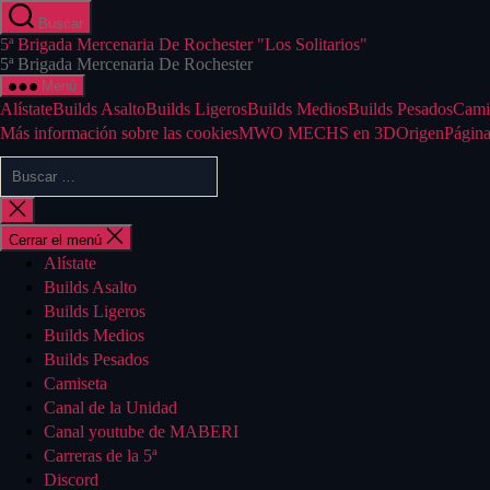
Saltar
Buscar
al
5ª Brigada Mercenaria De Rochester "Los Solitarios"
contenido
5ª Brigada Mercenaria De Rochester
Menú
Alístate
Builds Asalto
Builds Ligeros
Builds Medios
Builds Pesados
Cami
Más información sobre las cookies
MWO MECHS en 3D
Origen
Página
Buscar:
Cerrar
la
búsqueda
Cerrar el menú
Alístate
Builds Asalto
Builds Ligeros
Builds Medios
Builds Pesados
Camiseta
Canal de la Unidad
Canal youtube de MABERI
Carreras de la 5ª
Discord