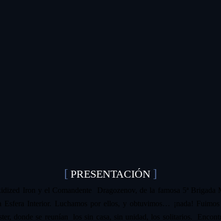
PRESENTACIÓN
dized Iron y el Comandente Dragozenov, de la famosa 5ª Brigada Mer
la Esfera Interior. Luchamos por ellos, y obtuvimos… ¡nada! Fuimo
, donde se reunían los sin casa, sin unidad, los solitarios. Encontr